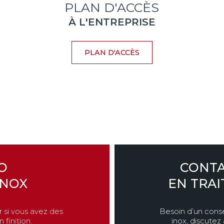
PLAN D'ACCÈS
À L'ENTREPRISE
PLAN D'ACCÈS
O
CONTA
INOX
EN TRAI
r si vous avez des
Besoin d’un conse
 finition.
inox, discutez